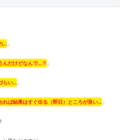
の…
」
うんだけどなんで…？
」
づらい…
」
あれば結果はすぐ出る（即日）ところが良い…
」
？